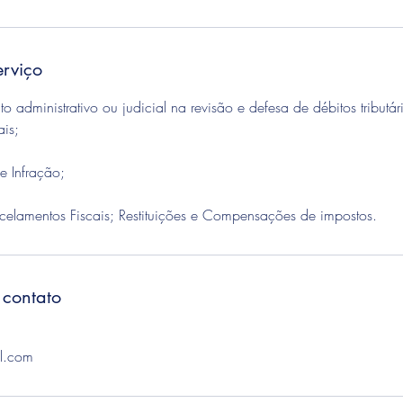
erviço
administrativo ou judicial na revisão e defesa de débitos tributári
ais;
e Infração;
elamentos Fiscais; Restituições e Compensações de impostos.
 contato
l.com