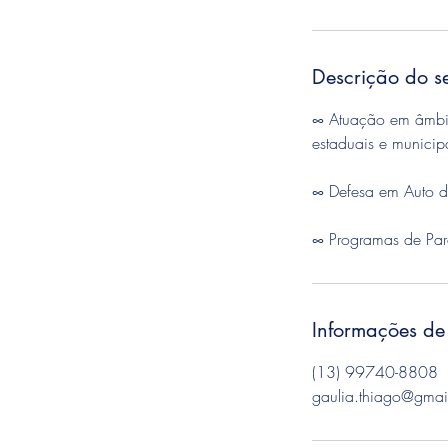
Descrição do s
∞ Atuação em âmbito 
estaduais e municip
∞ Defesa em Auto d
∞ Programas de Parc
Informações de
(13) 99740-8808
gaulia.thiago@gmai