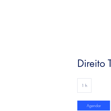
Direito 
1 h
1
Agendar